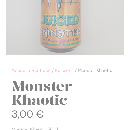
Accueil
/
Boutique
/
Boissons
/ Monster Khaotic
Monster
Khaotic
3,00
€
Monster Khaotic 50 cl