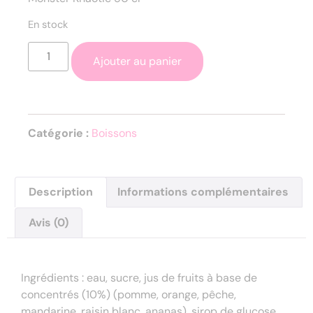
En stock
Ajouter au panier
Catégorie :
Boissons
Description
Informations complémentaires
Avis (0)
Description
Ingrédients : eau, sucre, jus de fruits à base de
concentrés (10%) (pomme, orange, pêche,
mandarine, raisin blanc, ananas), sirop de glucose,