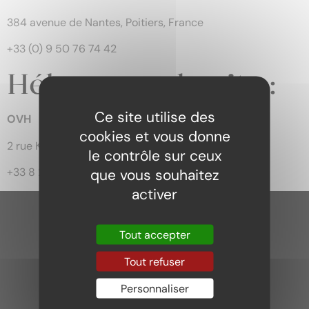
384 avenue de Nantes, Poitiers, France
+33 (0) 9 50 76 74 42
Hébergeur du site :
Ce site utilise des
OVH
cookies et vous donne
2 rue Kellermann, 59100 Roubaix
le contrôle sur ceux
que vous souhaitez
+33 8 203 203 63
activer
Tout accepter
Tout refuser
Personnaliser