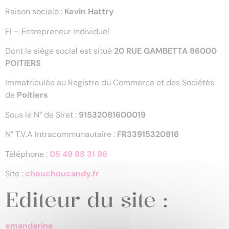
Raison sociale :
Kevin Hattry
EI – Entrepreneur Individuel
Dont le siège social est situé
20 RUE GAMBETTA 86000
POITIERS
Immatriculée au Registre du Commerce et des Sociétés
de
Poitiers
Sous le N° de Siret :
91532081600019
N° T.V.A Intracommunautaire :
FR33915320816
Téléphone :
05 49 88 31 96
Site :
chouchoucandy.fr
Editeur du site :
emandarine