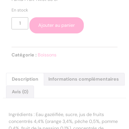
En stock
Ajouter au panier
Catégorie :
Boissons
Description
Informations complémentaires
Avis (0)
Description
Ingrédients : Eau gazéifiée, sucre, jus de fruits
concentrés 4,4% (orange 3,4%, pêche 0,5%, pomme
0,4%, fruit de la passion 0,1%), concentrés de