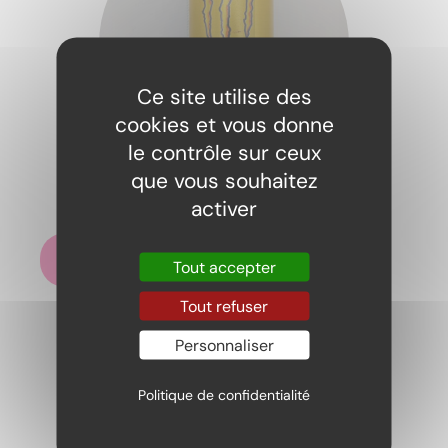
Ce site utilise des
cookies et vous donne
le contrôle sur ceux
que vous souhaitez
Monster The Doctor
activer
3,00
€
Ajouter au panier
Tout accepter
Tout refuser
Personnaliser
Politique de confidentialité