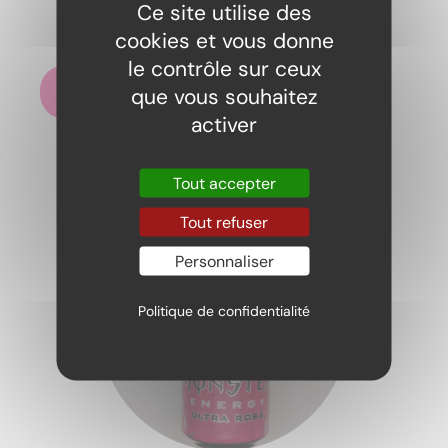
Ce site utilise des
Fanta Pineapple
cookies et vous donne
2,20
€
le contrôle sur ceux
Ajouter au panier
que vous souhaitez
activer
Tout accepter
Tout refuser
Personnaliser
Politique de confidentialité