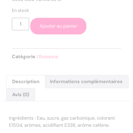
En stock
Ajouter au panier
Catégorie :
Boissons
Description
Informations complémentaires
Avis (0)
Description
Ingrédients : Eau, sucre, gaz carbonique, colorant
E150d, arômes, acidifiant E338, arôme caféine.