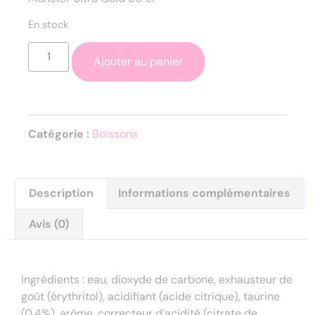
En stock
Ajouter au panier
Catégorie :
Boissons
Description
Informations complémentaires
Avis (0)
Description
Ingrédients : eau, dioxyde de carbone, exhausteur de
goût (érythritol), acidifiant (acide citrique), taurine
(0,4%), arôme, correcteur d’acidité (citrate de