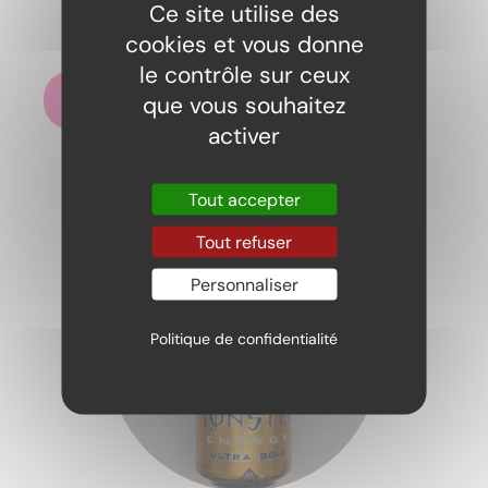
Ce site utilise des
Monster The Doctor
cookies et vous donne
3,00
€
le contrôle sur ceux
Ajouter au panier
que vous souhaitez
activer
Tout accepter
Tout refuser
Personnaliser
Politique de confidentialité