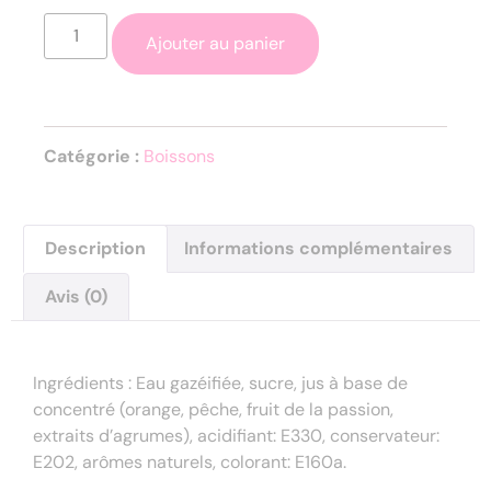
Ajouter au panier
Catégorie :
Boissons
Description
Informations complémentaires
Avis (0)
Description
Ingrédients : Eau gazéifiée, sucre, jus à base de
concentré (orange, pêche, fruit de la passion,
extraits d’agrumes), acidifiant: E330, conservateur:
E202, arômes naturels, colorant: E160a.