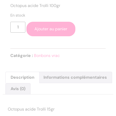
Octopus acide Trolli 100gr
En stock
Ajouter au panier
Catégorie :
Bonbons vrac
Description
Informations complémentaires
Avis (0)
Description
Octopus acide Trolli 15gr