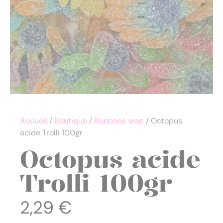
Accueil
/
Boutique
/
Bonbons vrac
/ Octopus
acide Trolli 100gr
Octopus acide
Trolli 100gr
2,29
€