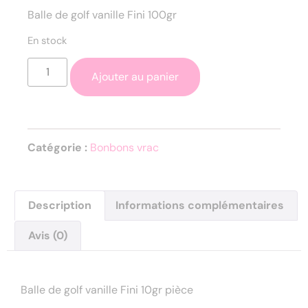
Balle de golf vanille Fini 100gr
En stock
Ajouter au panier
Catégorie :
Bonbons vrac
Description
Informations complémentaires
Avis (0)
Description
Balle de golf vanille Fini 10gr pièce