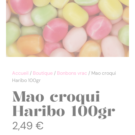
Accueil
/
Boutique
/
Bonbons vrac
/ Mao croqui
Haribo 100gr
Mao croqui
Haribo 100gr
2,49
€