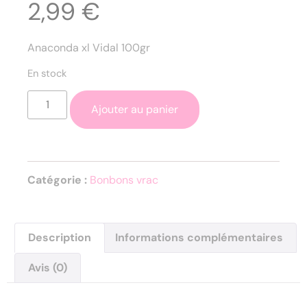
2,99
€
Anaconda xl Vidal 100gr
En stock
Ajouter au panier
Catégorie :
Bonbons vrac
Description
Informations complémentaires
Avis (0)
Description