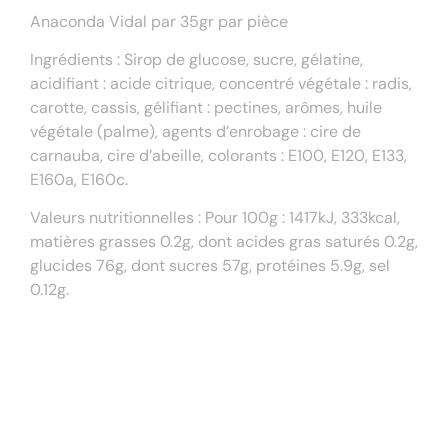
Anaconda Vidal par 35gr par pièce
Ingrédients : Sirop de glucose, sucre, gélatine,
acidifiant : acide citrique, concentré végétale : radis,
carotte, cassis, gélifiant : pectines, arômes, huile
végétale (palme), agents d’enrobage : cire de
carnauba, cire d’abeille, colorants : E100, E120, E133,
E160a, E160c.
Valeurs nutritionnelles : Pour 100g : 1417kJ, 333kcal,
matières grasses 0.2g, dont acides gras saturés 0.2g,
glucides 76g, dont sucres 57g, protéines 5.9g, sel
0.12g.