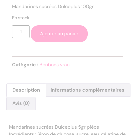
Mandarines sucrées Dulceplus 100gr
En stock
Ajouter au panier
Catégorie :
Bonbons vrac
Description
Informations complémentaires
Avis (0)
Description
Mandarines sucrées Dulceplus 5gr pièce
Ingrédients : Sirop de glucose, sucre, eau, gélatine de