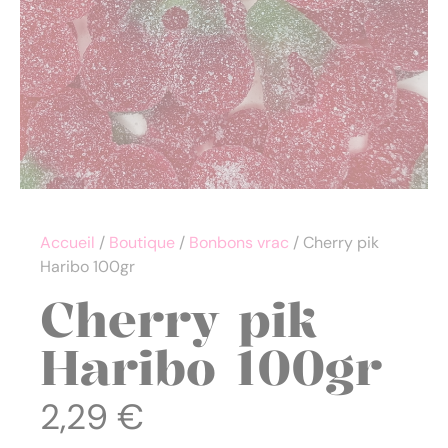
Accueil
/
Boutique
/
Bonbons vrac
/ Cherry pik
Haribo 100gr
Cherry pik
Haribo 100gr
2,29
€