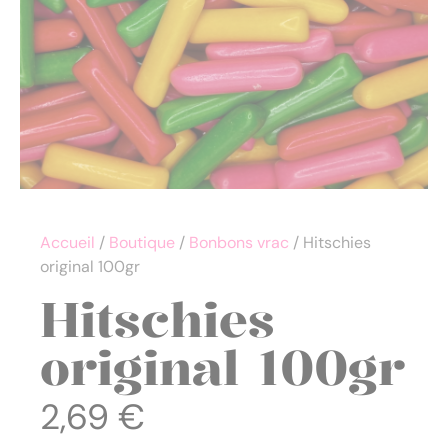
Accueil
/
Boutique
/
Bonbons vrac
/ Hitschies
original 100gr
Hitschies
original 100gr
2,69
€