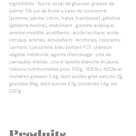
Ingrédients : Sucre, sirop de glucose, graisse de
palme, 5% jus de fruits a base de concentré
(pomme, pêche, citron, fraise, framboise), gélatine
(gélatine bovine), stabilisant : gomme arabique,
amidon modifié, acidifiants : acide lactique, acide
citrique, arômes, émulsifiant : lécithines, colorants :
carmins, curcumine, bleu brillant FCF, charbon
végétal médicinal, agents d’enrobage : cire de
carnauba, shellac, cire d ‘abeille blanche et jaune.
Valeurs nutritionnelles pour 100g : 1692kJ, 400kcal,
matières grasses 5.4g, dont acides gras saturés 3g,
glucides 86g, dont sucres 67g, protéines 1.4g, sel
0.07g.
Produits