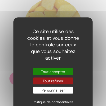
Ce site utilise des
cookies et vous donne
le contrôle sur ceux
que vous souhaitez
activer
Citrons Dulceplus 100gr
1,99
€
Tout accepter
Ajouter au panier
Tout refuser
Personnaliser
Politique de confidentialité