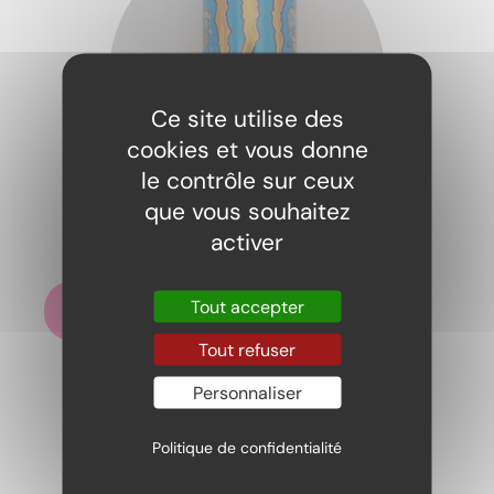
Ce site utilise des
cookies et vous donne
le contrôle sur ceux
que vous souhaitez
Monster Energy Mango Loco
activer
3,00
€
Tout accepter
Ajouter au panier
Tout refuser
Personnaliser
Politique de confidentialité