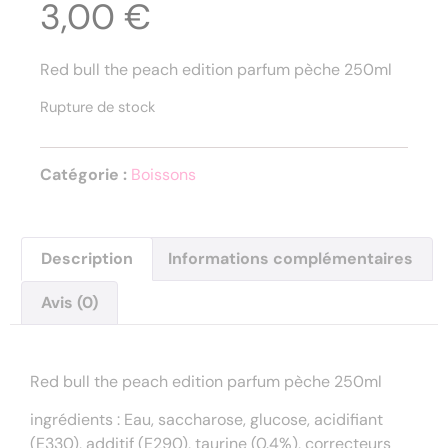
3,00
€
Red bull the peach edition parfum pèche 250ml
Rupture de stock
Catégorie :
Boissons
Description
Informations complémentaires
Avis (0)
Description
Red bull the peach edition parfum pèche 250ml
ingrédients : Eau, saccharose, glucose, acidifiant
(E330), additif (E290), taurine (0.4%), correcteurs