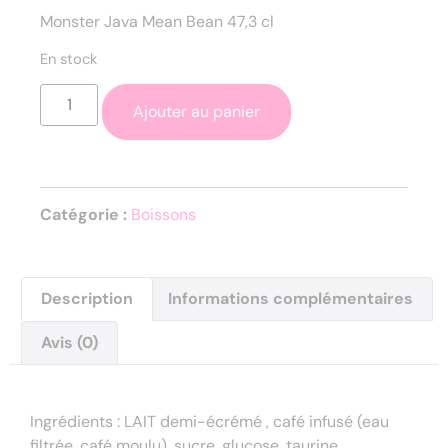
Monster Java Mean Bean 47,3 cl
En stock
Ajouter au panier
Catégorie :
Boissons
Description
Informations complémentaires
Avis (0)
Description
Ingrédients : LAIT demi-écrémé , café infusé (eau
filtrée, café moulu), sucre, glucose, taurine,