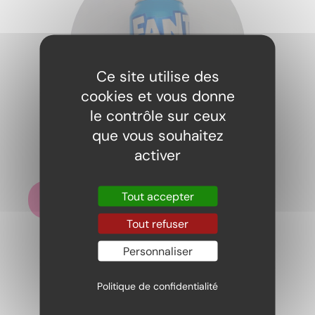
Ce site utilise des
cookies et vous donne
le contrôle sur ceux
que vous souhaitez
Fanta Berry
activer
2,20
€
Tout accepter
Ajouter au panier
Tout refuser
Personnaliser
Politique de confidentialité