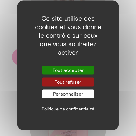
Ce site utilise des
cookies et vous donne
Koala’s march chocolat
le contrôle sur ceux
2,50
€
que vous souhaitez
activer
Ajouter au panier
Tout accepter
Tout refuser
Personnaliser
Politique de confidentialité