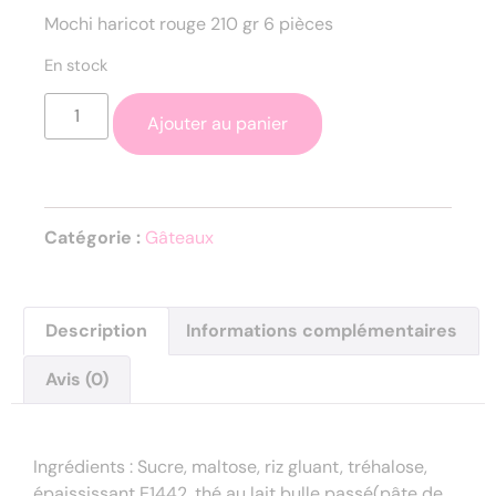
Mochi haricot rouge 210 gr 6 pièces
En stock
Ajouter au panier
Catégorie :
Gâteaux
Description
Informations complémentaires
Avis (0)
Description
Ingrédients : Sucre, maltose, riz gluant, tréhalose,
épaississant E1442, thé au lait bulle passé(pâte de