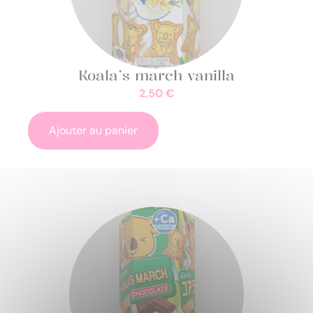
Koala’s march vanilla
2,50
€
Ajouter au panier