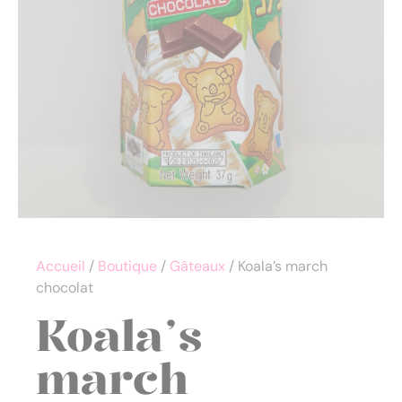
Accueil
/
Boutique
/
Gâteaux
/ Koala’s march
chocolat
Koala’s
march