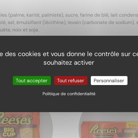
es (palme, karité, palmiste), sucre, farine de blé, lait condens
blé, sel, émulsifiant (lécithine), levain (carbonate de sodium
ète, noix et soja.
ise des cookies et vous donne le contrôle sur 
souhaitez activer
Tout accepter
Tout refuser
Personnaliser
Politique de confidentialité