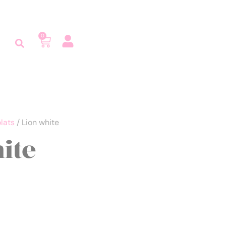
0
lats
/ Lion white
ite