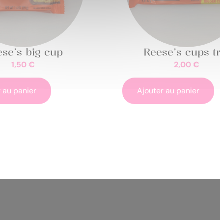
se’s big cup
Reese’s cups tr
1,50
€
2,00
€
 au panier
Ajouter au panier