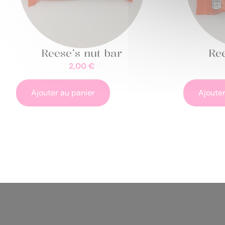
Reese’s nut bar
Ree
2,00
€
Ajouter au panier
Ajouter