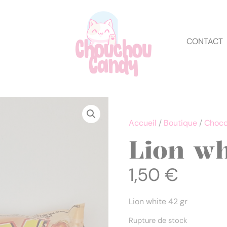
CONTACT
Accueil
/
Boutique
/
Choco
Lion wh
1,50
€
Lion white 42 gr
Rupture de stock