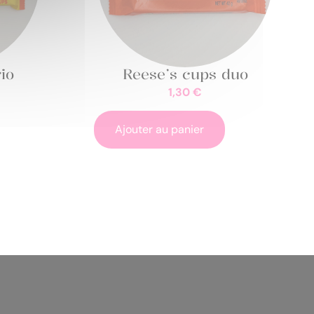
io
Reese’s cups duo
1,30
€
Ajouter au panier