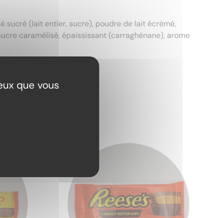
é sucré (lait entier, sucre), poudre de lait écrémé,
), sucre caramélisé, épaississant (carraghénane), arome
ceux que vous