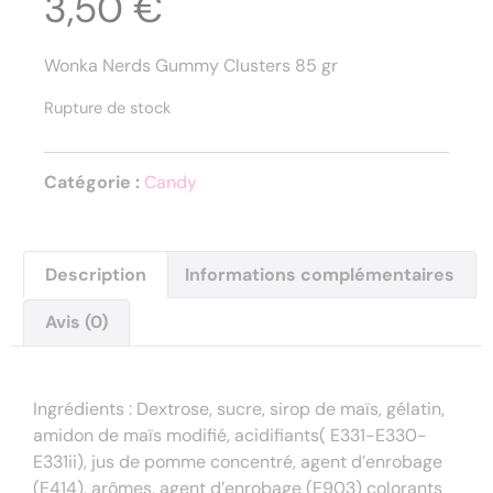
3,50
€
Wonka Nerds Gummy Clusters 85 gr
Rupture de stock
Catégorie :
Candy
Description
Informations complémentaires
Avis (0)
Description
Ingrédients : Dextrose, sucre, sirop de maïs, gélatin,
amidon de maïs modifié, acidifiants( E331-E330-
E331ii), jus de pomme concentré, agent d’enrobage
(E414), arômes, agent d’enrobage (E903) colorants