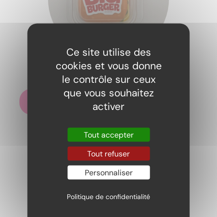
Ce site utilise des
Burger Trolli
cookies et vous donne
2,00
€
le contrôle sur ceux
que vous souhaitez
Ajouter au panier
activer
Tout accepter
Tout refuser
Personnaliser
Politique de confidentialité