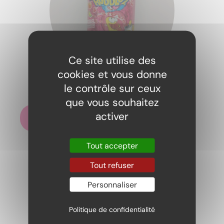
Ce site utilise des
cookies et vous donne
Bubble Rubblez tutti frutti
le contrôle sur ceux
2,00
€
que vous souhaitez
activer
Ajouter au panier
Tout accepter
Tout refuser
Personnaliser
Politique de confidentialité