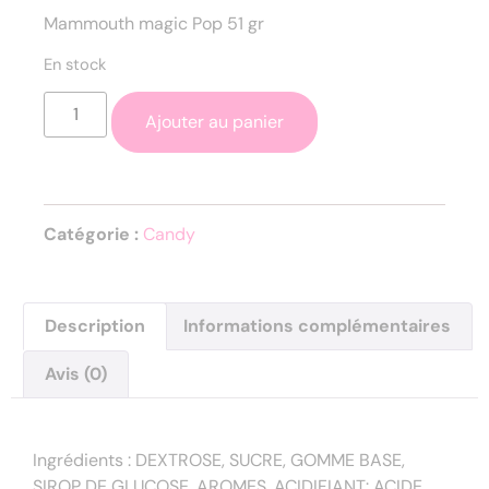
Mammouth magic Pop 51 gr
En stock
Ajouter au panier
Catégorie :
Candy
Description
Informations complémentaires
Avis (0)
Description
Ingrédients : DEXTROSE, SUCRE, GOMME BASE,
SIROP DE GLUCOSE, AROMES, ACIDIFIANT: ACIDE