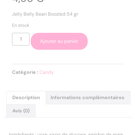
Jelly Belly Bean Boozled 54 gr
En stock
Ajouter au panier
Catégorie :
Candy
Description
Informations complémentaires
Avis (0)
Description
Ingrédients : ucre, sirop de glucose, amidon de maïs