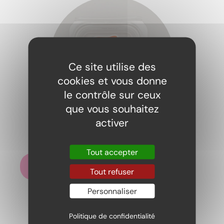
Ce site utilise des
cookies et vous donne
le contrôle sur ceux
que vous souhaitez
activer
Burger Trolli
2,00
€
Tout accepter
Ajouter au panier
Tout refuser
Personnaliser
Politique de confidentialité