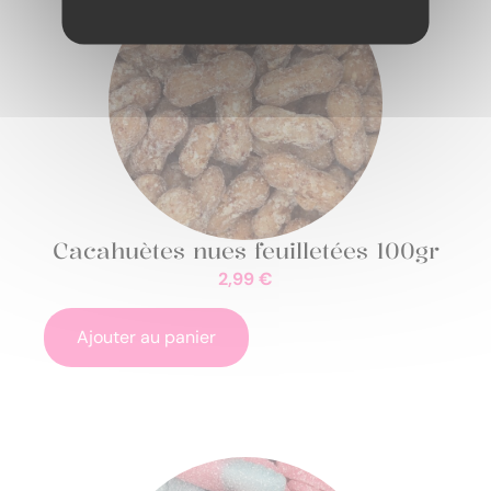
Cacahuètes nues feuilletées 100gr
2,99
€
Ajouter au panier