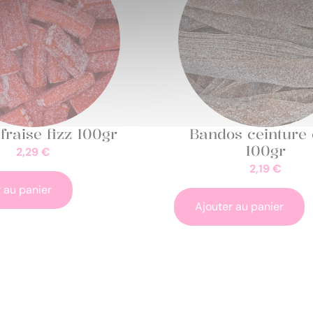
fraise fizz 100gr
Bandos ceinture 
100gr
2,29
€
2,19
€
 au panier
Ajouter au panier