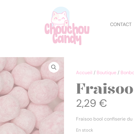
CONTACT
Accueil
/
Boutique
/
Bonbo
Fraisoo
2,29
€
Fraisoo bool confiserie du
En stock