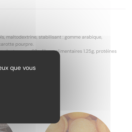
ls, maltodextrine, stabilisant : gomme arabique,
carotte pourpre.
g, dont sucres 62g, fibres alimentaires 1.25g, protéines
ceux que vous