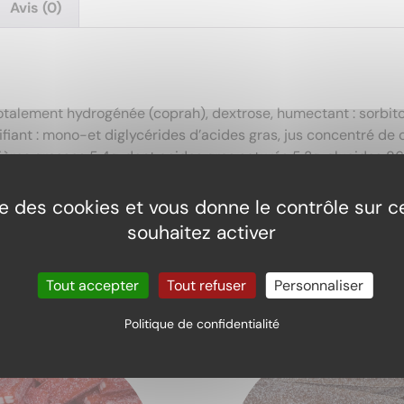
Avis (0)
 totalement hydrogénée (coprah), dextrose, humectant : sorbito
sifiant : mono-et diglycérides d’acides gras, jus concentré de 
ières grasses 5.4g, dont acides gras saturés 5.3g, glucides 86
ise des cookies et vous donne le contrôle sur 
souhaitez activer
Tout accepter
Tout refuser
Personnaliser
Politique de confidentialité