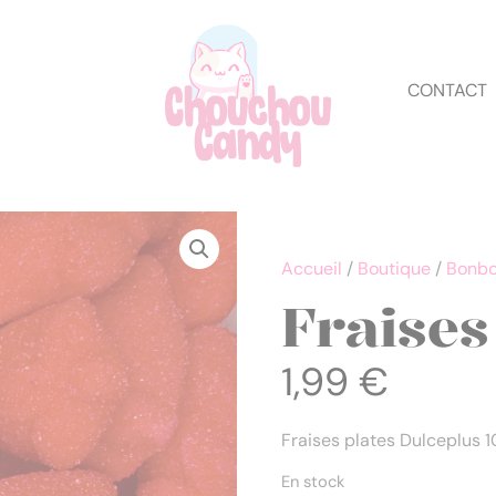
CONTACT
Accueil
/
Boutique
/
Bonbo
Fraises
1,99
€
Fraises plates Dulceplus 
En stock