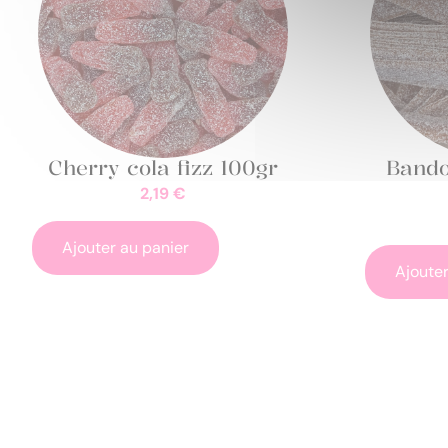
Cherry cola fizz 100gr
Bando
2,19
€
Ajouter au panier
Ajouter