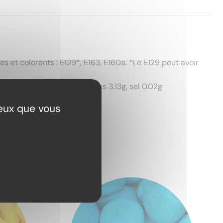
s et colorants : E129*, E163, E160a. *Le E129 peut avoir
dont sucres 46.24g, protéines 3.13g, sel 0.02g
ceux que vous