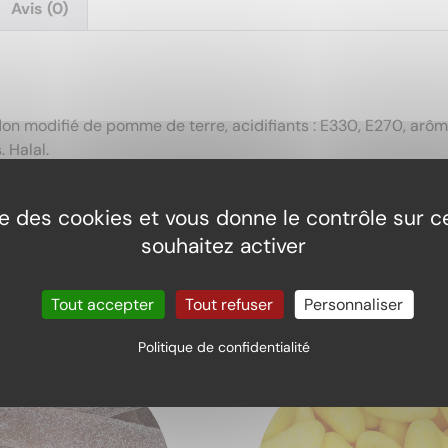
Avis (0)
idon modifié de pomme de terre, acidifiants : E330, E270, arôme
. Halal.
.06kcal, graisses 0.01g, dont saturés 0.00g, glucides 61.32g, 
ise des cookies et vous donne le contrôle sur 
souhaitez activer
Tout accepter
Tout refuser
Personnaliser
Politique de confidentialité