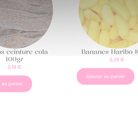
s ceinture cola
Bananes Haribo 
100gr
2,29
€
2,19
€
Ajouter au panier
 au panier