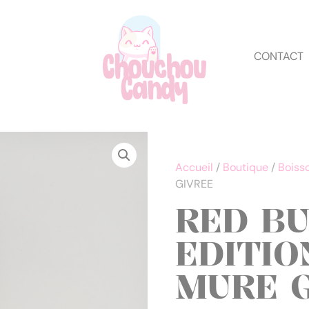
CONTACT
Accueil
/
Boutique
/
Boiss
GIVREE
RED B
EDITIO
MURE 