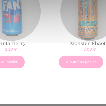
anta Berry
Monster Khaot
2,20
€
3,00
€
 au panier
Ajouter au panier