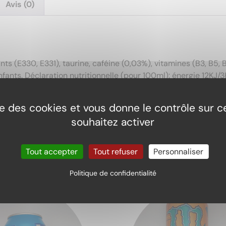
Avis (0)
ants (E330, E331), taurine, caféine (0,03%), vitamines (B3, B5, 
s enfants. Déclaration nutritionnelle (pour 100ml): énergie 12K
.
ise des cookies et vous donne le contrôle sur 
souhaitez activer
Tout accepter
Tout refuser
Personnaliser
Politique de confidentialité