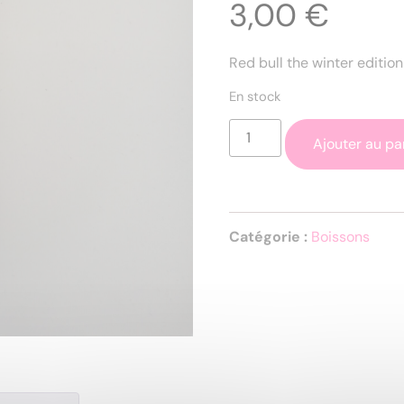
3,00
€
Red bull the winter editio
En stock
Ajouter au pa
Catégorie :
Boissons