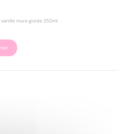
n vanille mure givrée 250ml
nier