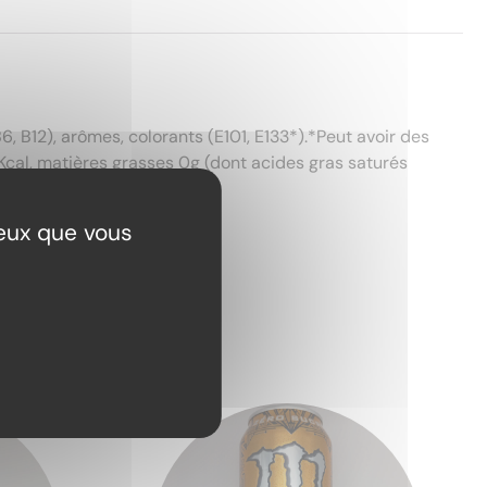
B6, B12), arômes, colorants (E101, E133*).*Peut avoir des
J/3Kcal, matières grasses 0g (dont acides gras saturés
ceux que vous