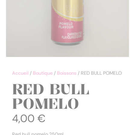
Accueil
/
Boutique
/
Boissons
/ RED BULL POMELO
RED BULL
POMELO
4,00
€
Red bull pomelo 250ml