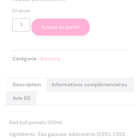
En stock
Ajouter au panier
Catégorie :
Boissons
Description
Informations complémentaires
Avis (0)
Description
Red bull pomelo 250ml
Ingrédients : Eau gazeuse, édulcorants (E950, E955,