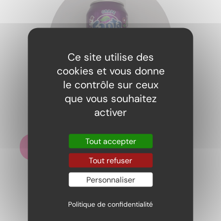
Ce site utilise des
cookies et vous donne
le contrôle sur ceux
que vous souhaitez
Fanta Grape
activer
2,20
€
Tout accepter
Ajouter au panier
Tout refuser
Personnaliser
Politique de confidentialité