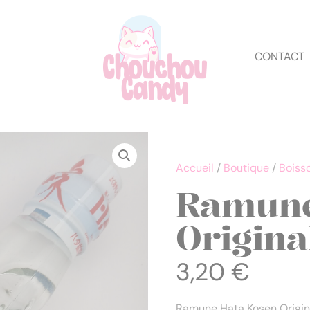
CONTACT
Accueil
/
Boutique
/
Boiss
Ramune
Origina
3,20
€
Ramune Hata Kosen Origina