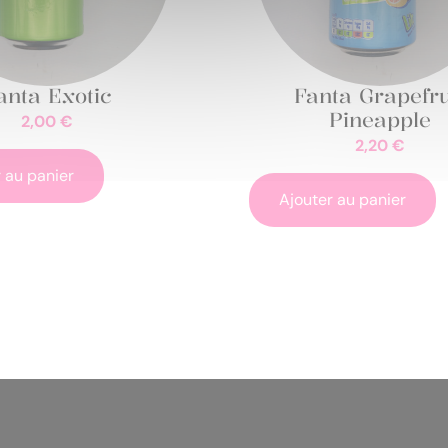
anta Exotic
Fanta Grapefru
Pineapple
2,00
€
2,20
€
 au panier
Ajouter au panier