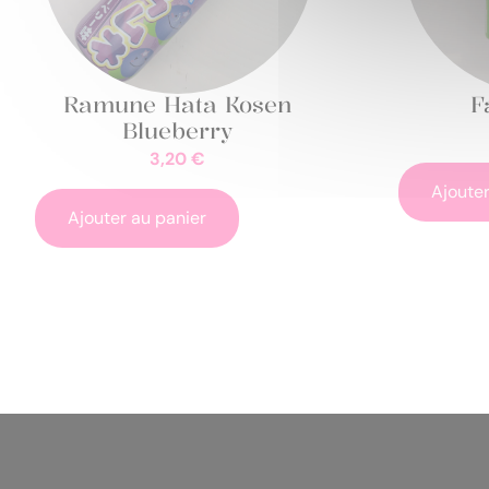
Ramune Hata Kosen
F
Blueberry
3,20
€
Ajouter
Ajouter au panier