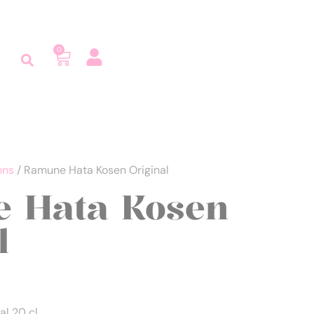
0
ons
/ Ramune Hata Kosen Original
 Hata Kosen
l
l 20 cl